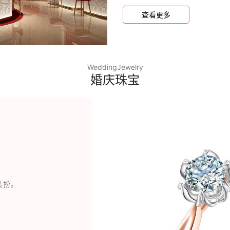
宝消费者满意门店”等荣誉称
查看更多
WeddingJewelry
婚庆珠宝
装扮。