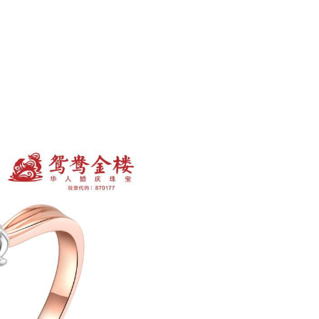
号。
Next